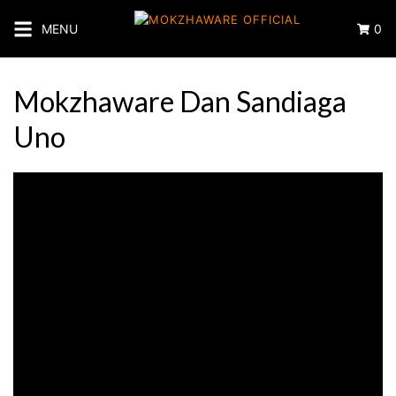
Langsung
ke
MENU
0
konten
Mokzhaware Dan Sandiaga
Uno